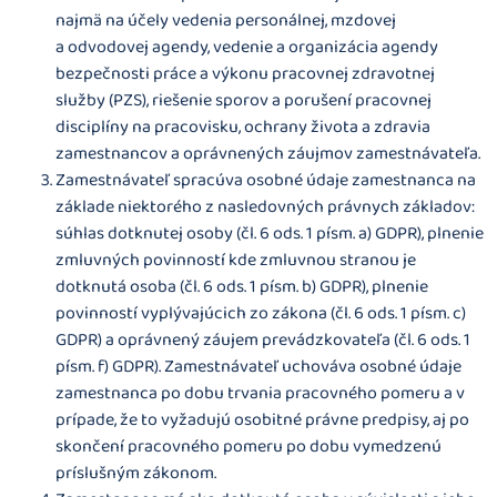
najmä na účely vedenia personálnej, mzdovej
a odvodovej agendy, vedenie a organizácia agendy
bezpečnosti práce a výkonu pracovnej zdravotnej
služby (PZS), riešenie sporov a porušení pracovnej
disciplíny na pracovisku, ochrany života a zdravia
zamestnancov a oprávnených záujmov zamestnávateľa.
Zamestnávateľ spracúva osobné údaje zamestnanca na
základe niektorého z nasledovných právnych základov:
súhlas dotknutej osoby (čl. 6 ods. 1 písm. a) GDPR), plnenie
zmluvných povinností kde zmluvnou stranou je
dotknutá osoba (čl. 6 ods. 1 písm. b) GDPR), plnenie
povinností vyplývajúcich zo zákona (čl. 6 ods. 1 písm. c)
GDPR) a oprávnený záujem prevádzkovateľa (čl. 6 ods. 1
písm. f) GDPR). Zamestnávateľ uchováva osobné údaje
zamestnanca po dobu trvania pracovného pomeru a v
prípade, že to vyžadujú osobitné právne predpisy, aj po
skončení pracovného pomeru po dobu vymedzenú
príslušným zákonom.