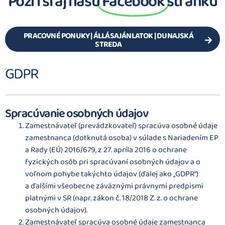
Pozri si aj našu
Facebook
stránku
PRACOVNÉ PONUKY | ÁLLÁSAJÁNLATOK | DUNAJSKÁ
STREDA
GDPR
Spracúvanie osobných údajov
Zamestnávateľ (prevádzkovateľ) spracúva osobné údaje
zamestnanca (dotknutá osoba) v súlade s Nariadením EP
a Rady (EÚ) 2016/679, z 27. apríla 2016 o ochrane
fyzických osôb pri spracúvaní osobných údajov a o
voľnom pohybe takýchto údajov (ďalej ako „GDPR“)
a ďalšími všeobecne záväznými právnymi predpismi
platnými v SR (napr. zákon č. 18/2018 Z. z. o ochrane
osobných údajov).
Zamestnávateľ spracúva osobné údaje zamestnanca