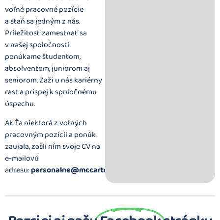
voľné pracovné pozície
a staň sa jedným z nás.
Príležitosť zamestnať sa
v našej spoločnosti
ponúkame študentom,
absolventom, juniorom aj
seniorom. Zaži u nás kariérny
rast a prispej k spoločnému
úspechu.
Ak Ťa niektorá z voľných
pracovným pozícii a ponúk
zaujala, zašli ním svoje CV na
e-mailovú
adresu:
personalne@mccarter.sk
.