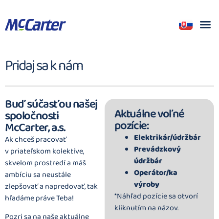
Pridaj sa k nám
Buď súčasťou našej
Aktuálne voľné
spoločnosti
pozície:
McCarter, a.s.
Elektrikár/údržbár
Ak chceš pracovať
Prevádzkový
v priateľskom kolektíve,
údržbár
skvelom prostredí a máš
Operátor/ka
ambíciu sa neustále
výroby
zlepšovať a napredovať, tak
*Náhľad pozície sa otvorí
hľadáme práve Teba!
kliknutím na názov.
Pozri sa na naše aktuálne