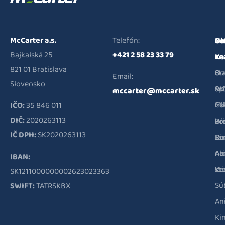
McCarter a.s.
Telefón:
Na
Di
Cof
Bajkalská 25
+421 2 58 23 33 79
zn
zn
Ka
821 01 Bratislava
Bo
St
O
Email:
Slovensko
RI
Sc
sp
mccarter@mccarter.sk
Co
Mi
Et
IČO:
35 846 011
DIČ:
2020263113
Pr
Br
kó
IČ DPH:
SK2020263113
Ri
Ja
Do
Al
Ar
na
IBAN:
Ve
Kr
st
SK1211000000002623023363
Sú
SWIFT:
TATRSKBX
An
Ki