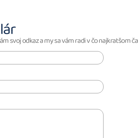
lár
ám svoj odkaz a my sa vám radi v čo najkratšom č