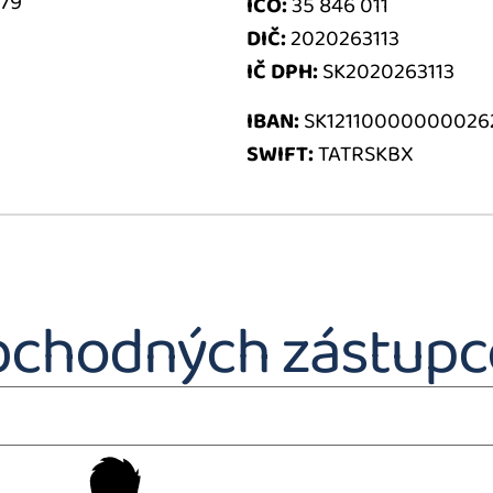
 79
IČO:
35 846 011
DIČ:
2020263113
IČ DPH:
SK2020263113
IBAN:
SK12110000000026
SWIFT:
TATRSKBX
bchodných zástupc