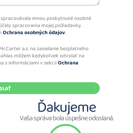
s. spracovávala mnou poskytnuté osobné
účely spracovania mojej požiadavky.
ii
Ochrana osobných údajov
.
cCarter a.s. na zasielanie bezplatného
 súhlas môžem kedykoľvek odvolať na
sa s informáciami v sekcii
Ochrana
SLAŤ
Ďakujeme
Vaša správa bola úspešne odoslaná.