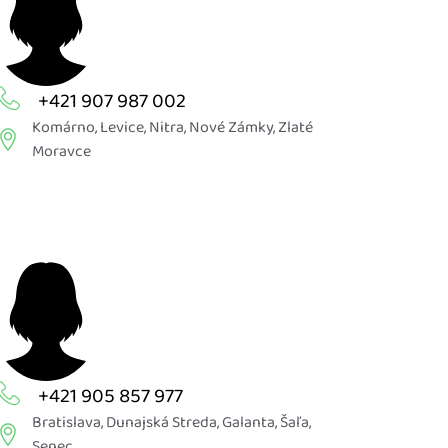
+421 907 987 002
Komárno
,
Levice
,
Nitra
,
Nové Zámky
,
Zlaté
Moravce
+421 905 857 977
Bratislava
,
Dunajská Streda
,
Galanta
,
Šaľa
,
Senec