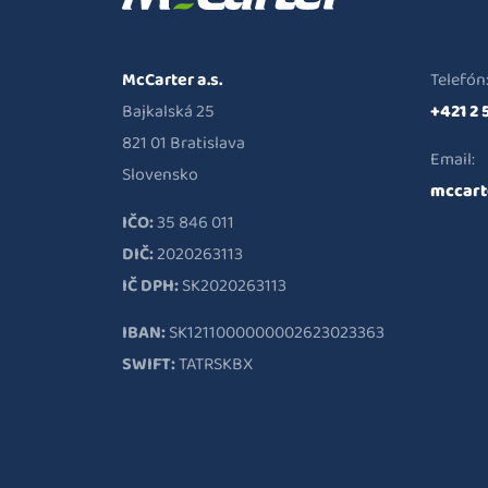
McCarter a.s.
Telefón
Bajkalská 25
+421 2 
821 01 Bratislava
Email:
Slovensko
mccart
IČO:
35 846 011
DIČ:
2020263113
IČ DPH:
SK2020263113
IBAN:
SK1211000000002623023363
SWIFT:
TATRSKBX