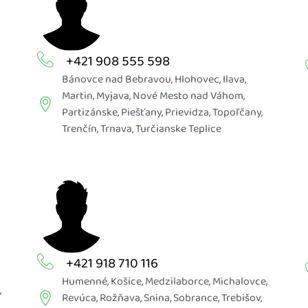
+421 908 555 598
Bánovce nad Bebravou
,
Hlohovec
,
Ilava
,
Martin
,
Myjava
,
Nové Mesto nad Váhom
,
Partizánske
,
Piešťany
,
Prievidza
,
Topoľčany
,
Trenčín
,
Trnava
,
Turčianske Teplice
+421 918 710 116
Humenné
,
Košice
,
Medzilaborce
,
Michalovce
,
,
Revúca
,
Rožňava
,
Snina
,
Sobrance
,
Trebišov
,