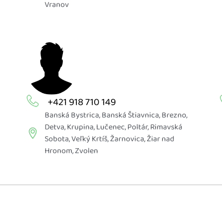
Vranov
+421 918 710 149
Banská Bystrica
,
Banská Štiavnica
,
Brezno
,
Detva
,
Krupina
,
Lučenec
,
Poltár
,
Rimavská
Sobota
,
Veľký Krtíš
,
Žarnovica
,
Žiar nad
Hronom
,
Zvolen