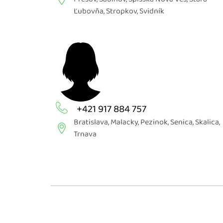
Ľubovňa
,
Stropkov
,
Svidník
+421 917 884 757
Bratislava
,
Malacky
,
Pezinok
,
Senica
,
Skalica
,
Trnava