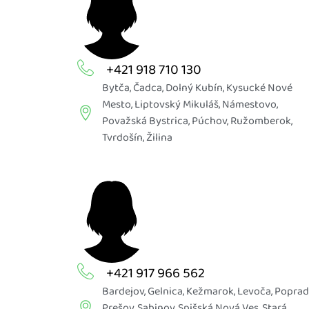
+421 918 710 130
Bytča
,
Čadca
,
Dolný Kubín
,
Kysucké Nové
Mesto
,
Liptovský Mikuláš
,
Námestovo
,
Považská Bystrica
,
Púchov
,
Ružomberok
,
Tvrdošín
,
Žilina
+421 917 966 562
Bardejov
,
Gelnica
,
Kežmarok
,
Levoča
,
Poprad
Prešov
,
Sabinov
,
Spišská Nová Ves
,
Stará