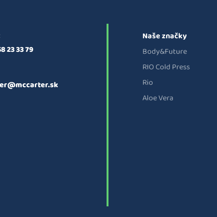
:
Naše značky
58 23 33 79
Body&Future
RIO Cold Press
Rio
er@mccarter.sk
Aloe Vera