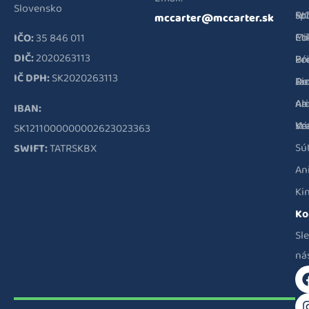
Slovensko
RI
Sc
sp
mccarter@mccarter.sk
Co
Mi
Et
IČO:
35 846 011
DIČ:
2020263113
Pr
Br
kó
IČ DPH:
SK2020263113
Ri
Ja
Do
Al
Ar
na
IBAN:
Ve
Kr
st
SK1211000000002623023363
Sú
SWIFT:
TATRSKBX
An
Ki
Ko
Sl
ná