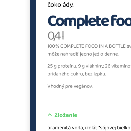
čokolády.
Complete fo
0,4 l
100% COMPLETE FOOD IN A BOTTLE svo
môže nahradiť jedno jedlo denne.
25 g proteínu, 9 g vlákniny, 26 vitamíno
pridaného cukru, bez lepku.
Vhodný pre vegánov.
Zloženie
pramenitá voda, izolát *sójovej bielk