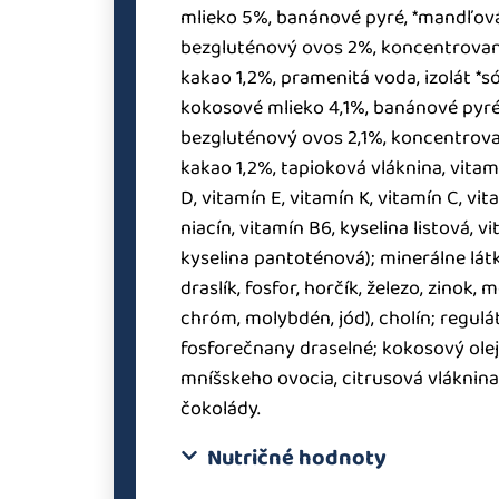
mlieko 5%, banánové pyré, *mandľová
bezgluténový ovos 2%, koncentrovan
kakao 1,2%, pramenitá voda, izolát *s
kokosové mlieko 4,1%, banánové pyré
bezgluténový ovos 2,1%, koncentrovan
kakao 1,2%, tapioková vláknina, vitam
D, vitamín E, vitamín K, vitamín C, vit
niacín, vitamín B6, kyselina listová, vi
kyselina pantoténová); minerálne látk
draslík, fosfor, horčík, železo, zinok,
chróm, molybdén, jód), cholín; regulát
fosforečnany draselné; kokosový olej
mníšskeho ovocia, citrusová vláknin
čokolády.
Nutričné hodnoty