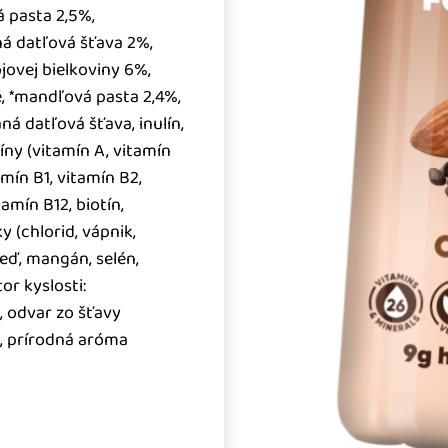
 pasta 2,5%,
á datľová šťava 2%,
ójovej bielkoviny 6%,
, *mandľová pasta 2,4%,
á datľová šťava, inulín,
íny (vitamín A, vitamín
amín B1, vitamín B2,
tamín B12, biotín,
y (chlorid, vápnik,
 meď, mangán, selén,
or kyslosti:
, odvar zo šťavy
a, prírodná aróma