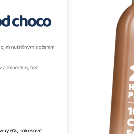
od choco
jim nutričným zložením
v a minerálov, bez
oviny 6%, kokosové