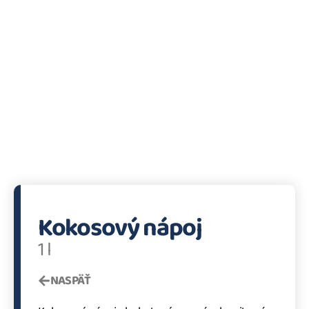
Kokosový nápoj
1 l
NASPÄŤ