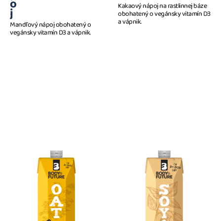
o
Kakaový nápoj na rastlinnej báze
j
obohatený o vegánsky vitamín D3
a vápnik.
Mandľový nápoj obohatený o
vegánsky vitamín D3 a vápnik.