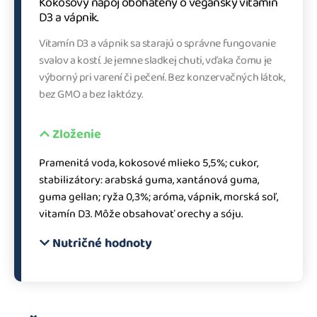
Kokosový nápoj obohatený o vegánsky vitamín
D3 a vápnik.
Vitamín D3 a vápnik sa starajú o správne fungovanie
svalov a kostí. Je jemne sladkej chuti, vďaka čomu je
výborný pri varení či pečení. Bez konzervačných látok,
bez GMO a bez laktózy.
Zloženie
Pramenitá voda, kokosové mlieko 5,5%; cukor,
stabilizátory: arabská guma, xantánová guma,
guma gellan; ryža 0,3%; aróma, vápnik, morská soľ,
vitamín D3. Môže obsahovať orechy a sóju.
Nutričné hodnoty