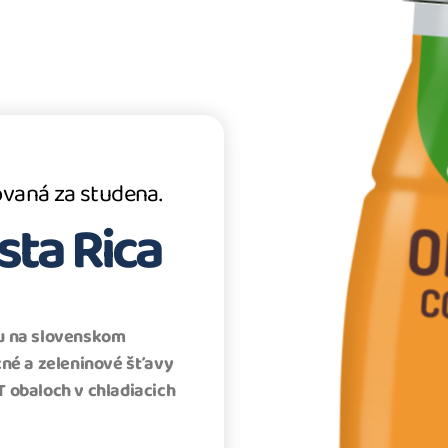
vaná za studena.
ta Rica
u na slovenskom
cné a zeleninové šťavy
 obaloch v chladiacich