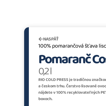
NASPÄŤ
100% pomarančová šťava liso
Pomaranč Cos
0,2 l
RIO COLD PRESS je tradičnou značko
a českom trhu. Čerstvo lisované ovo
nájdete v 100% recyklovateľných PET
boxoch.