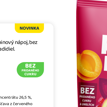
NOVINKA
inový nápoj, bez
didiel.
BEZ
PRIDANÉHO
CUKRU
ncentrátu 26,5 %,
 šťava z červeného