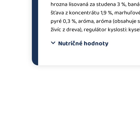
hrozna lisovaná za studena 3 %, baná
šťava z koncentrátu 1,9 %, marhuľové
pyré 0,3 %, aróma, aróma (obsahuje st
živíc z dreva), regulátor kyslosti: kyse
Nutričné hodnoty