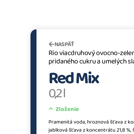
NASPÄŤ
Rio viacdruhový ovocno-zelen
pridaného cukru a umelých sla
Red Mix
0,2 l
Zloženie
Pramenitá voda, hroznová šťava z ko
jablková šťava z koncentrátu 21,8 %,