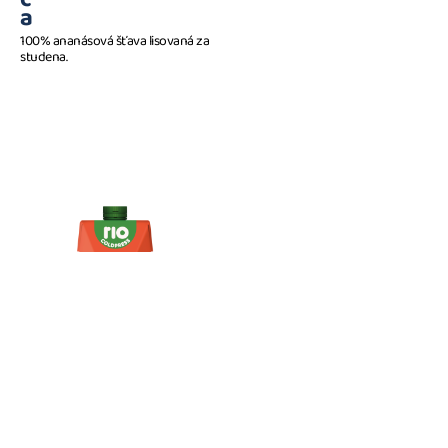
a
100% ananásová šťava lisovaná za
studena.
K
1 l
a
r