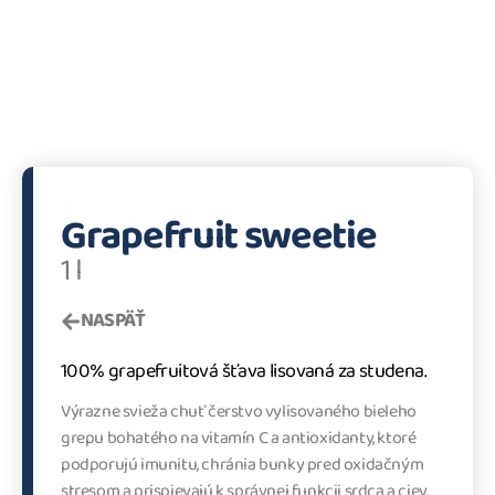
Grapefruit sweetie
1 l
NASPÄŤ
100% grapefruitová šťava lisovaná za studena.
Výrazne svieža chuť čerstvo vylisovaného bieleho
grepu bohatého na vitamín C a antioxidanty, ktoré
podporujú imunitu, chránia bunky pred oxidačným
stresom a prispievajú k správnej funkcii srdca a ciev.