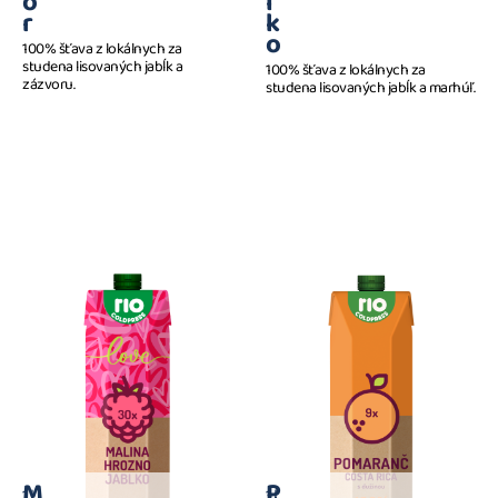
o
l
r
k
o
100% šťava z lokálnych za
studena lisovaných jabĺk a
100% šťava z lokálnych za
zázvoru.
studena lisovaných jabĺk a marhúľ.
M
P
1 l
1 l