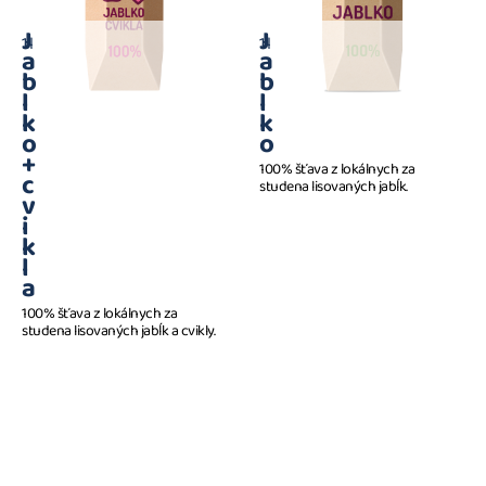
J
J
1 l
1 l
a
a
b
b
l
l
k
k
o
o
+
100% šťava z lokálnych za
c
studena lisovaných jabĺk.
v
i
k
l
a
100% šťava z lokálnych za
studena lisovaných jabĺk a cvikly.