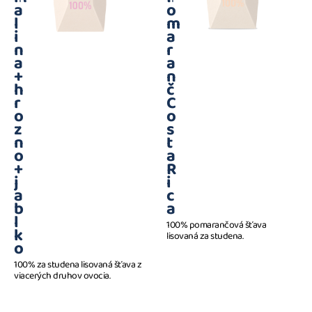
a
o
l
m
i
a
n
r
a
a
+
n
h
č
r
C
o
o
z
s
n
t
o
a
+
R
j
i
a
c
b
a
l
100% pomarančová šťava
k
lisovaná za studena.
o
100% za studena lisovaná šťava z
viacerých druhov ovocia.