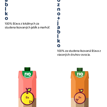
a
o
b
z
l
n
k
o
o
+
j
100% šťava z lokálnych za
a
studena lisovaných jabĺk a marhúľ.
b
l
k
o
100% za studena lisovaná šťava z
viacerých druhov ovocia.