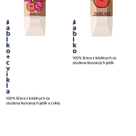
J
J
1 l
1 l
a
a
b
b
l
l
k
k
o
o
+
100% šťava z lokálnych za
c
studena lisovaných jabĺk.
v
i
k
l
a
100% šťava z lokálnych za
studena lisovaných jabĺk a cvikly.