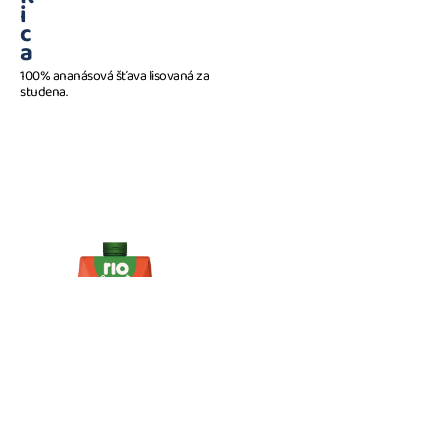
i
c
a
100% ananásová šťava lisovaná za
studena.
K
1 l