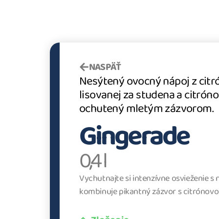
NASPÄŤ
Nesýtený ovocný nápoj z citr
lisovanej za studena a citrón
ochutený mletým zázvorom.
Gingerade
0,4 l
Vychutnajte si intenzívne osvieženie s
kombinuje pikantný zázvor s citrónovo