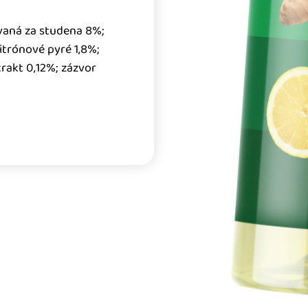
ovaná za studena 8%;
itrónové pyré 1,8%;
rakt 0,12%; zázvor