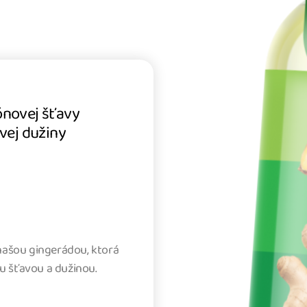
ónovej šťavy
ovej dužiny
 našou gingerádou, ktorá
u šťavou a dužinou.