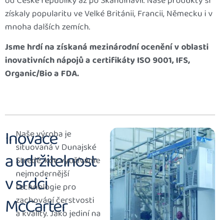
od České republiky až po Skandinávii. Naše produkty si
získaly popularitu ve Velké Británii, Francii, Německu i v
mnoha dalších zemích.
Jsme hrdí na získaná mezinárodní ocenění v oblasti
inovativních nápojů a certifikáty ISO 9001, IFS,
Organic/Bio a FDA.
Inovace
Naše výroba je
situovaná v Dunajské
a udržitelnost
Stredě, kde využíváme
nejmodernější
v srdci
technologie pro
McCarter
zachování čerstvosti
a kvality. Jako jediní na