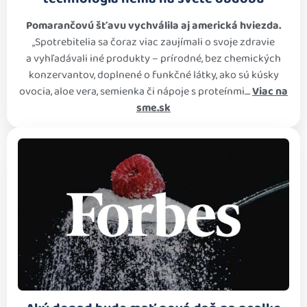
Pomarančovú šťavu vychválila aj americká hviezda.
„Spotrebitelia sa čoraz viac zaujímali o svoje zdravie
a vyhľadávali iné produkty – prírodné, bez chemických
konzervantov, doplnené o funkčné látky, ako sú kúsky
ovocia, aloe vera, semienka či nápoje s proteínmi....
Viac na
sme.sk