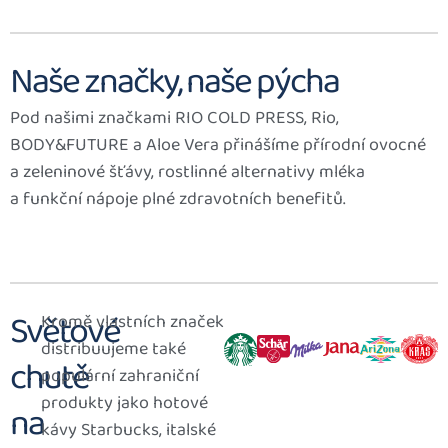
Naše značky, naše pýcha
Pod našimi značkami RIO COLD PRESS, Rio,
BODY&FUTURE a Aloe Vera přinášíme přírodní ovocné
a zeleninové šťávy, rostlinné alternativy mléka
a funkční nápoje plné zdravotních benefitů.
Světové
Kromě vlastních značek
distribuujeme také
chutě
populární zahraniční
produkty jako hotové
na
kávy Starbucks, italské