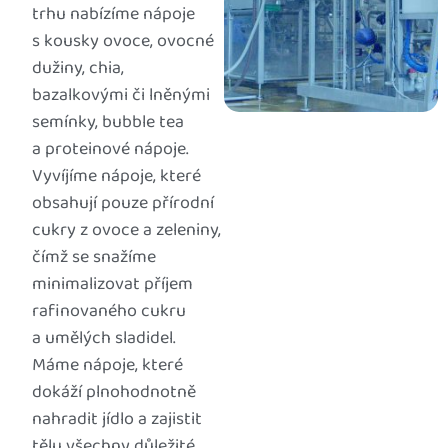
trhu nabízíme nápoje
s kousky ovoce, ovocné
dužiny, chia,
bazalkovými či lněnými
semínky, bubble tea
a proteinové nápoje.
Vyvíjíme nápoje, které
obsahují pouze přírodní
cukry z ovoce a zeleniny,
čímž se snažíme
minimalizovat příjem
rafinovaného cukru
a umělých sladidel.
Máme nápoje, které
dokáží plnohodnotně
nahradit jídlo a zajistit
tělu všechny důležité