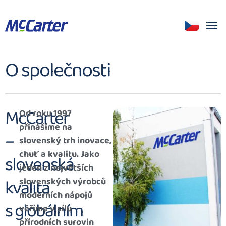
O společnosti
McCarter
Od roku 1997
přinášíme na
–
slovenský trh inovace,
chuť a kvalitu. Jako
slovenská
jeden z největších
kvalita
slovenských výrobců
moderních nápojů
s globálním
věříme v sílu
přírodních surovin