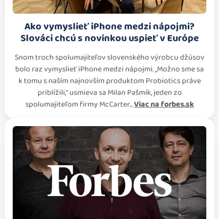
Ako vymyslieť iPhone medzi nápojmi?
Slováci chcú s novinkou uspieť v Európe
Snom troch spolumajiteľov slovenského výrobcu džúsov
bolo raz vymyslieť iPhone medzi nápojmi. „Možno sme sa
k tomu s naším najnovším produktom Probiotics práve
priblížili,“ usmieva sa Milan Pašmík, jeden zo
spolumajiteľom firmy McCarter...
Viac na forbes.sk