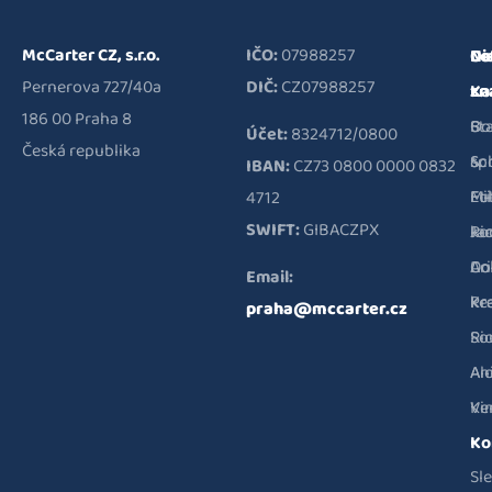
McCarter CZ, s.r.o.
IČO:
07988257
Na
Di
Cof
Pernerova 727/40a
DIČ:
CZ07988257
zn
zn
Ka
186 00 Praha 8
Bo
St
O
Účet:
8324712/0800
Česká republika
&
Sc
sp
IBAN:
CZ73 0800 0000 0832
Fu
Mi
Et
4712
SWIFT:
GIBACZPX
Ri
Ja
ko
Co
Ar
Do
Email:
Pr
Kr
ke
praha@mccarter.cz
Ri
So
Al
An
Ve
Ki
Ko
Sl