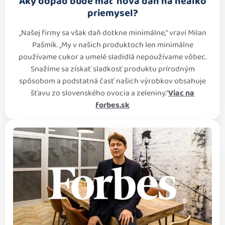
Aký dopad bude mať nová daň na nealko
priemysel?
„Našej firmy sa však daň dotkne minimálne,“ vraví Milan
Pašmík. „My v našich produktoch len minimálne
používame cukor a umelé sladidlá nepoužívame vôbec.
Snažíme sa získať sladkosť produktu prírodným
spôsobom a podstatná časť našich výrobkov obsahuje
šťavu zo slovenského ovocia a zeleniny.“
Viac na
forbes.sk