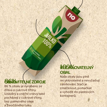
100%
RECYKLOVATELNÝ
OBAL
Naše obaly jsou plně
86%
recyklovatelné a nevyžadují
OBNOVITELNÉ ZDROJE
zálohování. Stačí je
86 % obalu je vyrobeno ze
zmáčknout, pomačkat
dřeva a cukrové třtiny.
a vyhodit do plastových
Uzávěry a vnitřní vrstvy také
kontejnerů.
pocházejí z cukrové třtiny,
bez palmového oleje
a živočišného tuku.