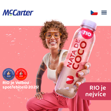
RIO je Volbou
RIO je
spotřebitelů 2025!
nejvíce