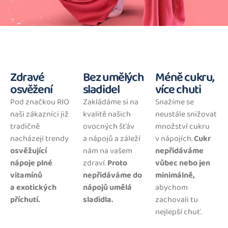
Zdravé
Bez umělých
Méně cukru,
osvěžení
sladidel
více chuti
Pod značkou RIO
Zakládáme si na
Snažíme se
naši zákazníci již
kvalitě našich
neustále snižovat
tradičně
ovocných šťáv
množství cukru
nacházejí trendy
a nápojů a záleží
v nápojích.
Cukr
osvěžující
nám na vašem
nepřidáváme
nápoje plné
zdraví.
Proto
vůbec nebo jen
vitamínů
nepřidáváme do
minimálně,
a exotických
nápojů umělá
abychom
příchutí.
sladidla.
zachovali tu
nejlepší chuť.