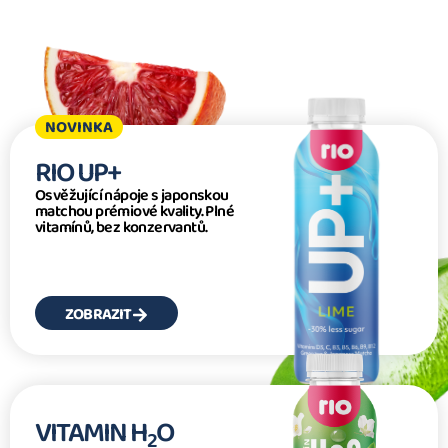
NOVINKA
RIO UP+
Osvěžující nápoje s japonskou
matchou prémiové kvality. Plné
vitamínů, bez konzervantů​.
ZOBRAZIT
VITAMIN H
O
2