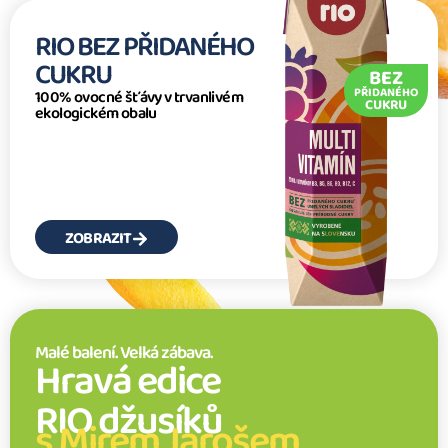
RIO BEZ PŘIDANÉHO
CUKRU
BEZ
PŘIDANÉHO
100% ovocné šťávy v trvanlivém
CUKRU
ekologickém obalu
ZOBRAZIT
Malé balení. Velká zábava.
Hravá edice
RIO džusíků
s Mirem Jarošem