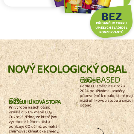
BEZ
PŘIDANÉHO CUKRU
UMĚLÝCH SLADIDEL
KONZERVANTŮ
NOVÝ EKOLOGICKÝ OBAL
BIO-BASED
UZÁVĚR
Podle EU směrnice z roku
2024 používáme uzávěry
připevněné k obalu, které mají
51%
NIŽŠÍ UHLÍKOVÁ STOPA
nižší uhlíkovou stopu a snižují
odpad.
Při výrobě našich obalů
vzniká o 53 % méně CO₂.
Cukrová třtina, ze které jsou
vyrobené, během růstu
pohlcuje CO₂, čímž pomáhá
zmírňovat klimatické změny.