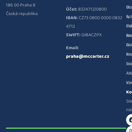
186 00 Praha 8
Bo
St
O
Účet:
8324712/0800
Česká republika
&
Sc
sp
IBAN:
CZ73 0800 0000 0832
Fu
Mi
Et
4712
SWIFT:
GIBACZPX
Ri
Ja
ko
Co
Ar
Do
Email:
Pr
Kr
ke
praha@mccarter.cz
Ri
So
Al
An
Ve
Ki
Ko
Sl
ná