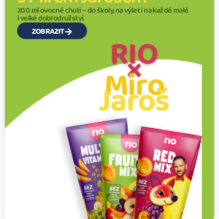
200 ml ovocné chuti – do školy, na výlet i na každé malé
i velké dobrodružství.
ZOBRAZIT
RIO
×
Miro
Jaroš