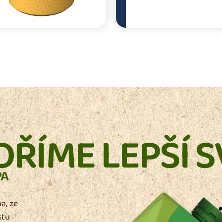
OŘÍME LEPŠÍ S
PA
a, ze
stu