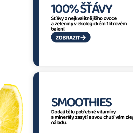
100% ŠŤÁVY
Šťávy z nejkvalitnějšího ovoce
a zeleniny v ekologickém 1litrovém
balení.
ZOBRAZIT
SMOOTHIES
Dodají tělu potřebné vitamíny
a minerály, zasytí a svou chutí vám zle
náladu.