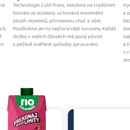
íná
Technologie Cold Press, založená na tradičním
Vyn
lisování za studena, uchovává maximální
a 
obsah vitamínů, přirozenou chuť a vůni.
žád
ců.
Používáme jen ty nejčerstvější suroviny. Každá
zn
d
složka v našich džusech má jasný původ
zaj
m.
a pečlivě ověřené způsoby zpracování.
a č
v c
dos