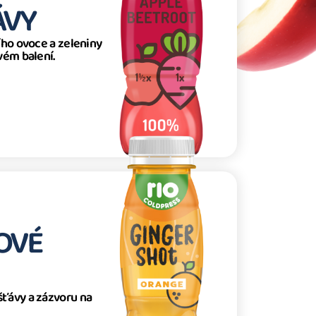
ÁVY
ího ovoce a zeleniny
vém balení.
OVÉ
ťávy a zázvoru na