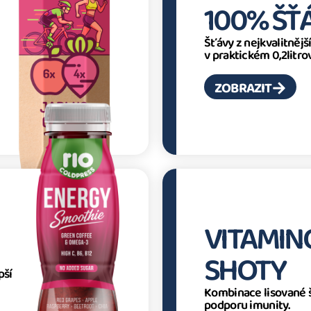
100% ŠŤ
Šťávy z nejkvalitnějš
v praktickém 0,2litro
ZOBRAZIT
VITAMIN
SHOTY
pší
Kombinace lisované š
podporu imunity.