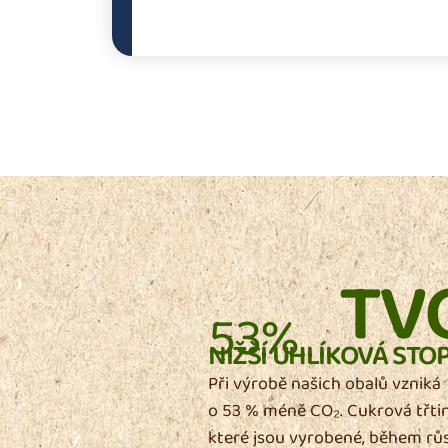
TV
53%
NIŽŠÍ UHLÍKOVÁ STO
Při výrobě našich obalů vzniká
o 53 % méně CO₂. Cukrová třtin
které jsou vyrobené, během rů