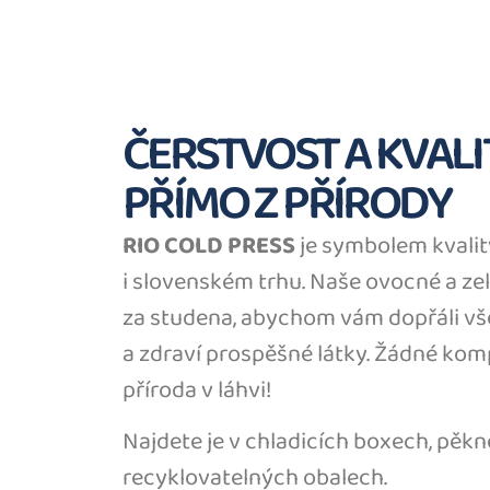
ČERSTVOST A KVALI
PŘÍMO Z PŘÍRODY
RIO COLD PRESS
je symbolem kvali
i slovenském trhu. Naše ovocné a ze
za studena, abychom vám dopřáli v
a zdraví prospěšné látky. Žádné komp
příroda v láhvi!
Najdete je v chladicích boxech, pěk
recyklovatelných obalech.