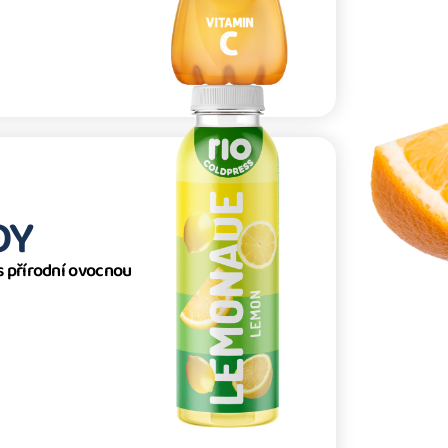
DY
s přírodní ovocnou