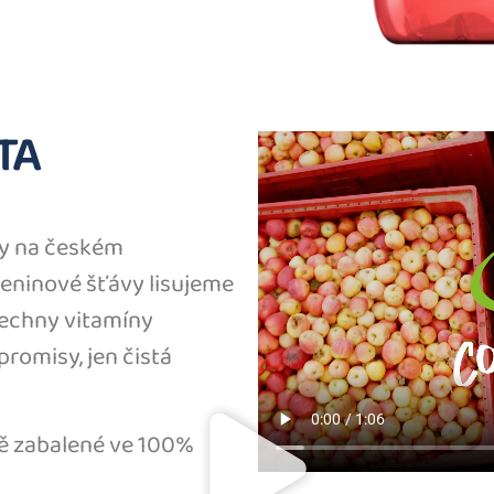
TA
ty na českém
leninové šťávy lisujeme
šechny vitamíny
romisy, jen čistá
ně zabalené ve 100%