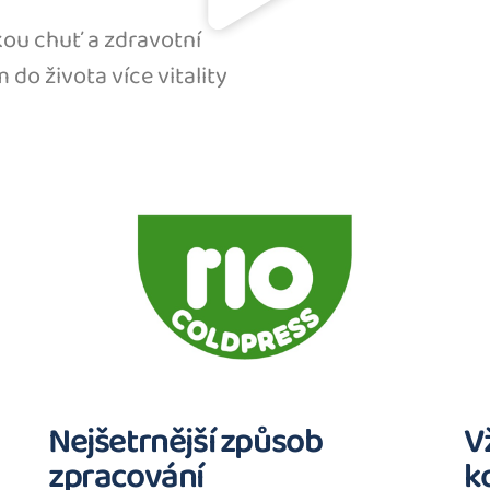
kou chuť a zdravotní
do života více vitality
Nejšetrnější způsob
V
zpracování
k