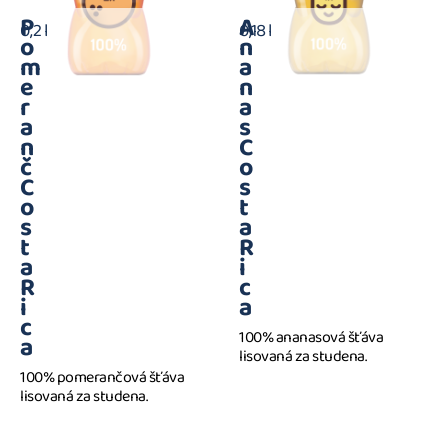
P
A
0,2 l
0,18 l
o
n
m
a
e
n
r
a
a
s
n
C
č
o
C
s
o
t
s
a
t
R
a
i
R
c
i
a
c
100% ananasová šťáva
a
lisovaná za studena.
100% pomerančová šťáva
lisovaná za studena.