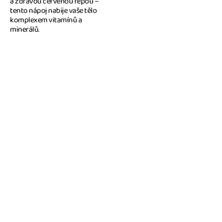
a zdravou červenou řepou –
tento nápoj nabije vaše tělo
komplexem vitamínů a
minerálů.
Všechny naše produkty
100 % Complete Food
Rostlinné nápoje v eko-obalu