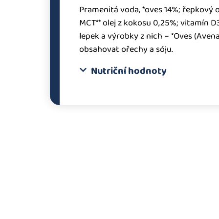
Pramenitá voda, *oves 14%; řepkový ol
MCT** olej z kokosu 0,25%; vitamín D3
lepek a výrobky z nich – *Oves (Aven
obsahovat ořechy a sóju.
Nutriční hodnoty