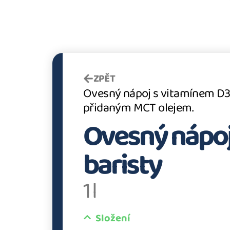
ZPĚT
Ovesný nápoj s vitamínem D3
přidaným MCT olejem.
Ovesný nápoj
baristy
1 l
Složení