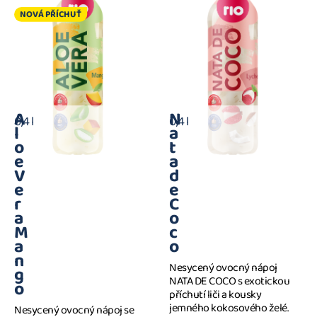
NOVÁ PŘÍCHUŤ
A
N
0,4 l
0,4 l
l
a
o
t
e
a
V
d
e
e
r
C
a
o
M
c
a
o
n
Nesycený ovocný nápoj
g
NATA DE COCO s exotickou
o
příchutí liči a kousky
jemného kokosového želé.
Nesycený ovocný nápoj se