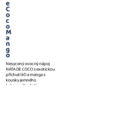
e
C
o
c
o
M
a
n
g
o
Nesycený ovocný nápoj
NATA DE COCO s exotickou
příchutí liči a manga s
kousky jemného
kokosového želé.
Všechny naše produkty