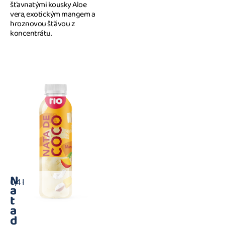
šťavnatými kousky Aloe
vera, exotickým mangem a
hroznovou šťávou z
koncentrátu.
N
0,4 l
a
t
a
d