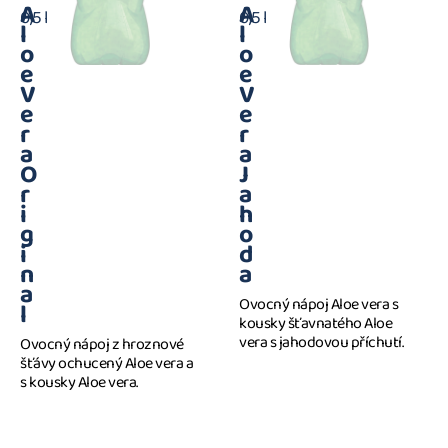
A
A
0,5 l
0,5 l
l
l
o
o
e
e
V
V
e
e
r
r
a
a
O
J
r
a
i
h
g
o
i
d
n
a
a
Ovocný nápoj Aloe vera s
l
kousky šťavnatého Aloe
vera s jahodovou příchutí.
Ovocný nápoj z hroznové
šťávy ochucený Aloe vera a
s kousky Aloe vera.