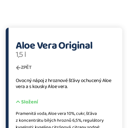
Aloe Vera Original
1,5 l
ZPĚT
Ovocný nápoj z hroznové šťávy ochucený Aloe
vera a s kousky Aloe vera.
Složení
Pramenitá voda, Aloe vera 10%, cukr, šťáva
z koncentrátu bílých hroznů 6,5%, regulátory
kyselosti: kyselina citrónová, citrany sodné;