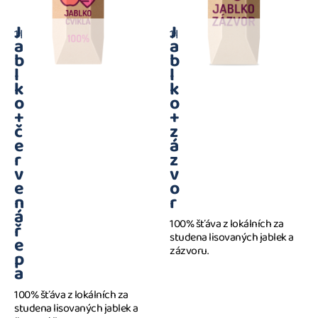
J
J
1 l
1 l
a
a
b
b
l
l
k
k
o
o
+
+
č
z
e
á
r
z
v
v
e
o
n
r
á
100% šťáva z lokálních za
ř
studena lisovaných jablek a
e
zázvoru.
p
a
100% šťáva z lokálních za
studena lisovaných jablek a