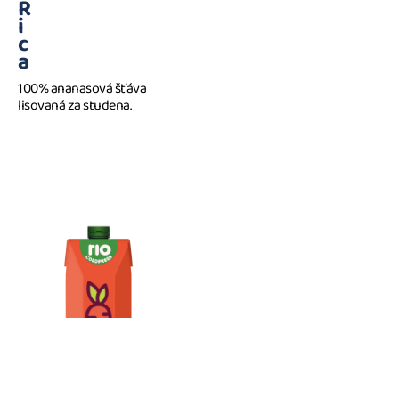
R
i
c
a
100% ananasová šťáva
lisovaná za studena.