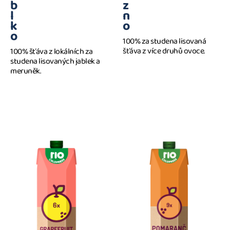
b
z
l
n
k
o
o
100% za studena lisovaná
šťáva z více druhů ovoce.
100% šťáva z lokálních za
studena lisovaných jablek a
meruněk.