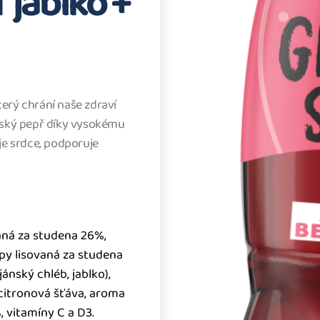
jablko +
erý chrání naše zdraví
ský pepř díky vysokému
je srdce, podporuje
aná za studena 26%,
epy lisovaná za studena
ánský chléb, jablko),
 citronová šťáva, aroma
, vitamíny C a D3.