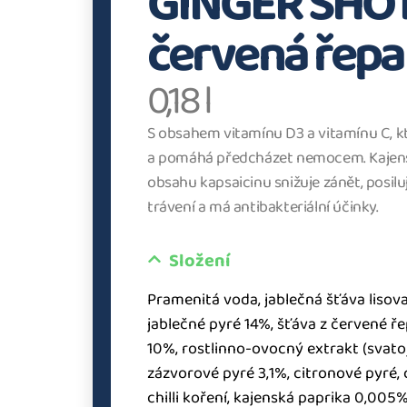
GINGER SHOT 
červená řepa
0,18 l
S obsahem vitamínu D3 a vitamínu C, kt
a pomáhá předcházet nemocem. Kajen
obsahu kapsaicinu snižuje zánět, posilu
trávení a má antibakteriální účinky.
Složení
Pramenitá voda, jablečná šťáva lisov
jablečné pyré 14%, šťáva z červené ř
10%, rostlinno-ovocný extrakt (svatoj
zázvorové pyré 3,1%, citronové pyré,
chilli koření, kajenská paprika 0,005%