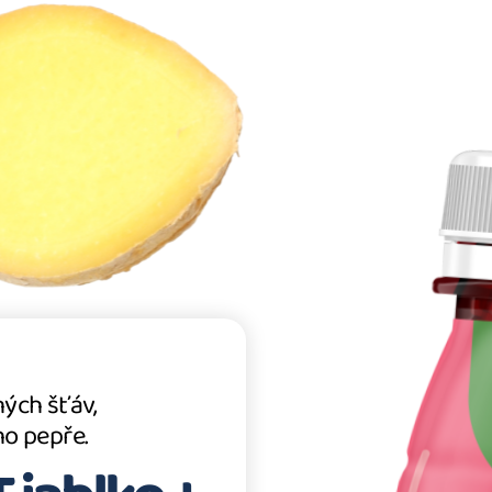
ých šťáv,
o pepře.