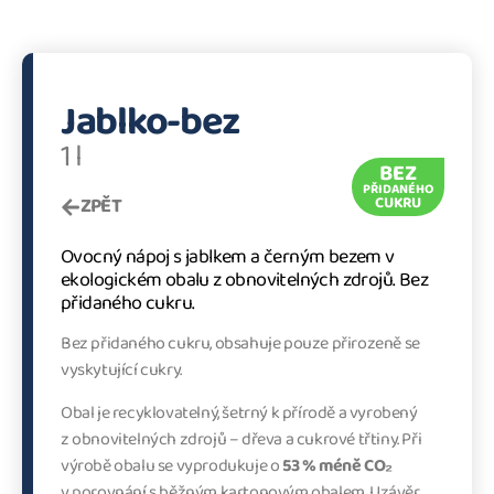
Jablko-bez
1 l
BEZ
PŘIDANÉHO
ZPĚT
CUKRU
Ovocný nápoj s jablkem a černým bezem v
ekologickém obalu z obnovitelných zdrojů. Bez
přidaného cukru.
Bez přidaného cukru, obsahuje pouze přirozeně se
vyskytující cukry.
Obal je recyklovatelný, šetrný k přírodě a vyrobený
z obnovitelných zdrojů – dřeva a cukrové třtiny. Při
výrobě obalu se vyprodukuje o
53 % méně CO₂
v porovnání s běžným kartonovým obalem. Uzávěr