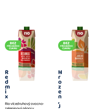
BEZ
BEZ
PŘIDANÉHO
PŘIDANÉHO
CUKRU
CUKRU
R
H
1 l
1 l
e
r
d
o
m
z
i
e
x
n
,
Rio vícedruhový ovocno-
J
zeleninový nápoj v