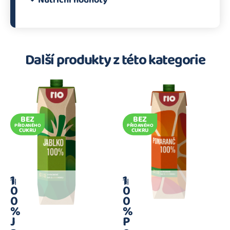
Nutriční hodnoty
Další produkty z této kategorie
BEZ
BEZ
PŘIDANÉHO
PŘIDANÉHO
CUKRU
CUKRU
1
1
1 l
1 l
0
0
0
0
%
%
J
P