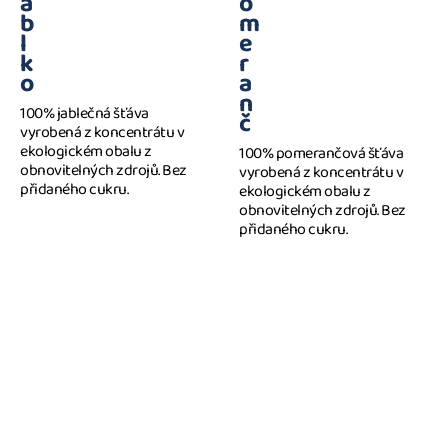
a
o
b
m
l
e
k
r
o
a
n
100% jablečná šťáva
č
vyrobená z koncentrátu v
ekologickém obalu z
100% pomerančová šťáva
obnovitelných zdrojů. Bez
vyrobená z koncentrátu v
přidaného cukru.
ekologickém obalu z
obnovitelných zdrojů. Bez
přidaného cukru.