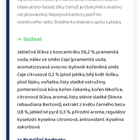
obalu je bio-based, díky čemuž je obal plně a snadno
recyklovatelný. Nápojové kartony patří do
oranžového nebo žlutého kontejneru spolu s plasty.
Složení
Jablečná šťáva z koncentrátu 56,2 %, pramenitá
voda, nálev ze směsi čaje [pramenitá voda,
aromatizovaná ovocno-bylinně-kořeněná směs
čaje citrusová 0,2 % (plod jablka, bílý květ ibišku,
plod šípku, voňatka, listy sladké ostružiny,
pomerančová kůra, kořen čekanky, kořen lékořice,
citronová šťáva, aroma), listy stévie sladké (Stevia
rebaudiana Bertoni)], extrakt z květu černého bezu
0,8 %, jablečné pyré 0,3 %, přírodní aroma, regulátor
kyselosti: kyselina citronová; antioxidant: kyselina
askorbová.