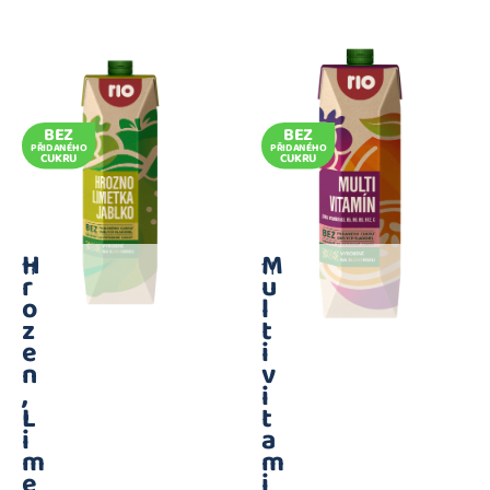
BEZ
BEZ
PŘIDANÉHO
PŘIDANÉHO
CUKRU
CUKRU
H
M
1 l
1 l
r
u
o
l
z
t
e
i
n
v
,
i
L
t
i
a
m
m
e
i