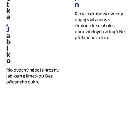
t
n
k
Rio vícedruhový ovocný
a
nápoj s vitamíny v
,
ekologickém obalu z
J
obnovitelných zdrojů. Bez
a
přidaného cukru.
b
l
k
o
Rio ovocný nápoj s hrozny,
jablkem a limetkou. Bez
přidaného cukru.