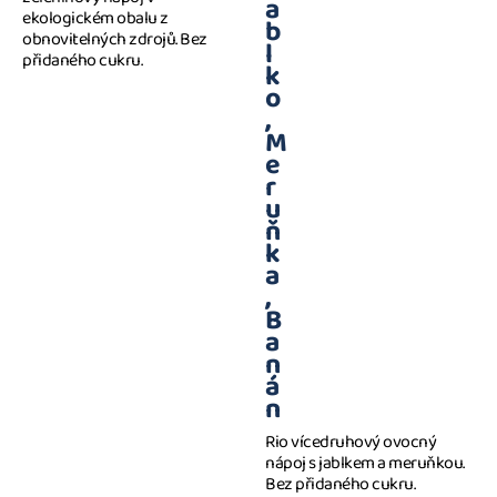
a
ekologickém obalu z
b
obnovitelných zdrojů. Bez
l
přidaného cukru.
k
o
,
M
e
r
u
ň
k
a
,
B
a
n
á
n
Rio vícedruhový ovocný
nápoj s jablkem a meruňkou.
Bez přidaného cukru.